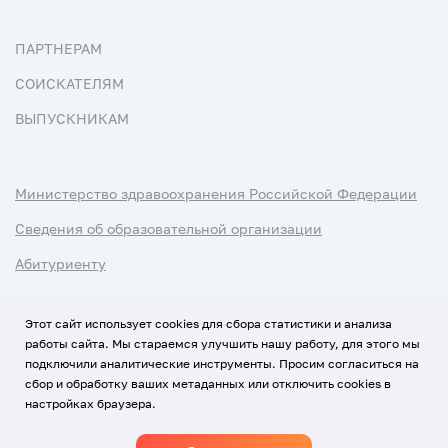
ПАРТНЕРАМ
СОИСКАТЕЛЯМ
ВЫПУСКНИКАМ
Министерство здравоохранения Российской Федерации
Сведения об образовательной организации
Абитуриенту
Наука и университеты
Этот сайт использует cookies для сбора статистики и анализа
работы сайта. Мы стараемся улучшить нашу работу, для этого мы
Условия использования материалов
подключили аналитические инструменты. Просим согласиться на
Политика обработки персональных данных
сбор и обработку ваших метаданных или отключить cookies в
настройках браузера.
Использование Cookies