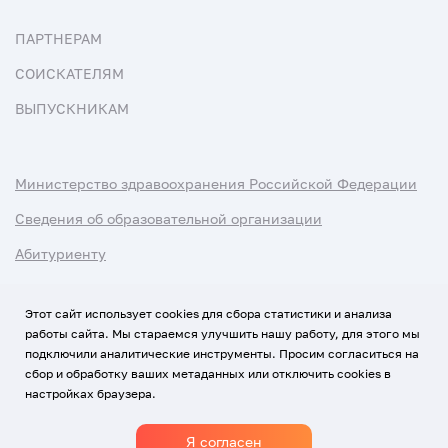
ПАРТНЕРАМ
СОИСКАТЕЛЯМ
ВЫПУСКНИКАМ
Министерство здравоохранения Российской Федерации
Сведения об образовательной организации
Абитуриенту
Наука и университеты
Этот сайт использует cookies для сбора статистики и анализа
работы сайта. Мы стараемся улучшить нашу работу, для этого мы
Условия использования материалов
подключили аналитические инструменты. Просим согласиться на
Политика обработки персональных данных
сбор и обработку ваших метаданных или отключить cookies в
настройках браузера.
Использование Cookies
Я согласен