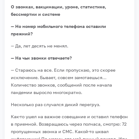
О звонках, вакцинации, уроне, статистике,
бессмертии и системе
— Но номер мобильного телефона оставили
прежний?
— Да, лет десять не менял.
— На чьи звонки отвечаете?
— Стараюсь на все. Если пропускаю, это скорее
исключение. Бывает, совсем замотаешься…
Количество звонков, сообщений после начала
пандемии выросло многократно.
Несколько раз случался дикий перегруз.
Как-то ушел на важное совещание и оставил телефон
в приемной. Возвращаюсь через полчаса, смотрю: 72
пропущенных звонка и СМС. Какой-то шквал
информации! По-моему, это мой личный рекорд. Или