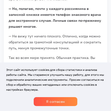
— Но, полагаю, почти у каждого россиянина в
записной книжке имеется телефон знакомого врача
для экстренного случая. Личные связи по-прежнему
решают многое.
— Не вижу тут ничего плохого. Отлично, когда можно
обратиться за грамотной консультацией и сократить
путь, минуя промежуточные точки.
Так во всем мире принято. Обычная практика. Вы
звоните знакомому врачу и просите помочь,
подсказать или посоветовать. Не надо это
Этот сайт использует cookies для сбора статистики и анализа
работы сайта. Мы стараемся улучшить нашу работу, для этого мы
воспринимать как нечто патологическое
подключили аналитические инструменты. Просим согласиться на
сбор и обработку ваших метаданных или отключить cookies в
Важнее говорить о повышении эффективности
настройках браузера.
работы системы. Вот вы знаете, в чем суть реформы
оказания медпомощи беременным? Для каждой
Я согласен
пациентки выбиралось медучреждение, которое
максимально соотносилось с ее профилем риска.