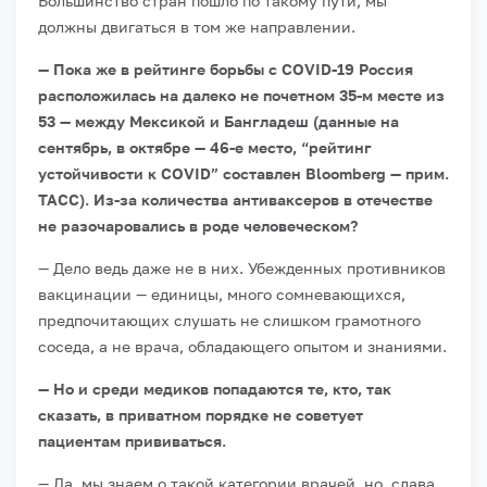
Большинство стран пошло по такому пути, мы
должны двигаться в том же направлении.
— Пока же в рейтинге борьбы с COVID-19 Россия
расположилась на далеко не почетном 35-м месте из
53 — между Мексикой и Бангладеш (данные на
сентябрь, в октябре — 46-е место, “рейтинг
устойчивости к COVID” составлен Bloomberg — прим.
ТАСС). Из-за количества антиваксеров в отечестве
не разочаровались в роде человеческом?
— Дело ведь даже не в них. Убежденных противников
вакцинации — единицы, много сомневающихся,
предпочитающих слушать не слишком грамотного
соседа, а не врача, обладающего опытом и знаниями.
— Но и среди медиков попадаются те, кто, так
сказать, в приватном порядке не советует
пациентам прививаться.
— Да, мы знаем о такой категории врачей, но, слава