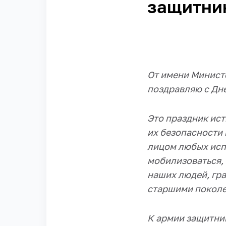
защитник
От имени Минист
поздравляю с Дн
Это праздник ис
их безопасности 
лицом любых исп
мобилизоваться, 
наших людей, гра
старшими поколен
К армии защитни