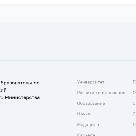
Университет
образовательное
кий
Развитие и инновации
О
т» Министерства
Образование
С
Наука
С
Медицина
П
Карьера