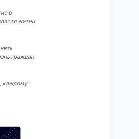
ие в
спасая жизни
нять
изнь граждан
о, каждому