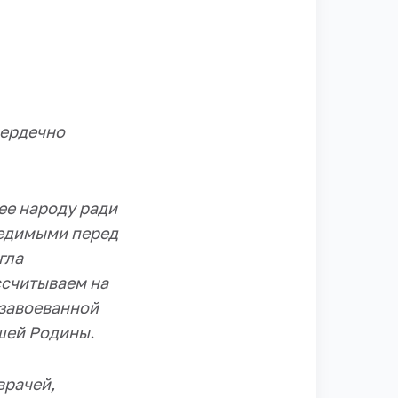
сердечно
ее народу ради
бедимыми перед
гла
ссчитываем на
 завоеванной
ашей Родины.
врачей,