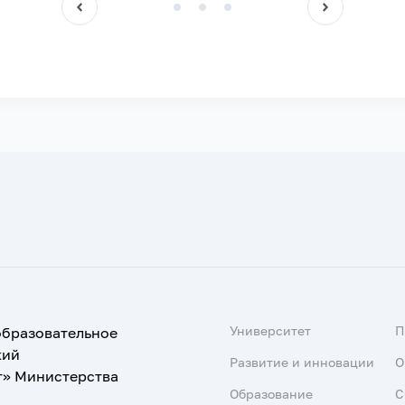
Университет
образовательное
кий
Развитие и инновации
О
т» Министерства
Образование
С