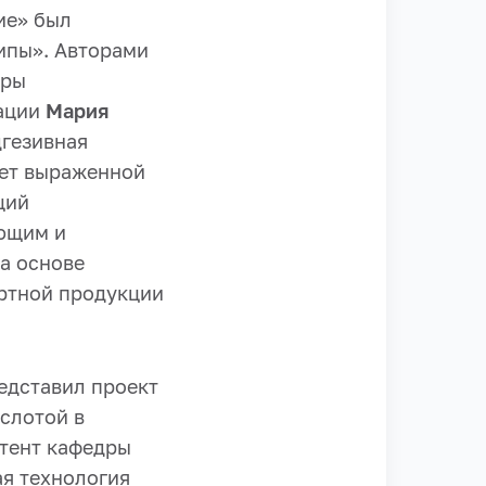
ие» был
липы». Авторами
дры
мации
Мария
дгезивная
ает выраженной
щий
ющим и
а основе
ртной продукции
едставил проект
слотой в
стент кафедры
я технология