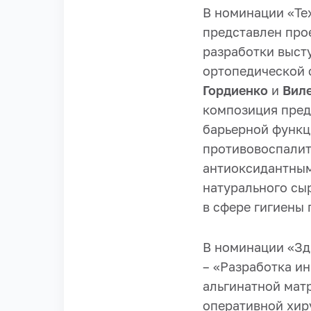
В номинации «Те
представлен прое
разработки выс
ортопедической 
Гордиенко
и
Вил
композиция пред
барьерной функц
противовоспали
антиоксидантным
натурального сы
в сфере гигиены 
В номинации «Зд
– «Разработка и
альгинатной мат
оперативной хир