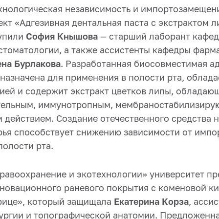
хнологическая независимость и импортозамещен
кт «Адгезивная дентальная паста с экстрактом 
тупили
София Кнышова
— старший лаборант кафе
стоматологии, а также ассистенты кафедры фар
ена Бурлакова
. Разработанная биосовместимая а
назначена для применения в полости рта, облад
ией и содержит экстракт цветков липы, обладаю
тельным, иммунотропным, мембраностабилизиру
 действием. Создание отечественного средства н
рья способствует снижению зависимости от импо
полости рта.
равоохранение и экотехнологии» университет пр
нновационного раневого покрытия с коменовой ки
рице», который защищала
Екатерина Корза
, асси
ургии и топографической анатомии. Предложенна