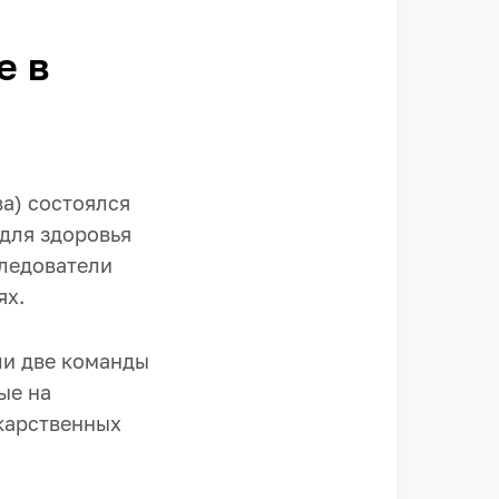
е в
ва) состоялся
 для здоровья
следователи
ях.
ли две команды
ые на
екарственных