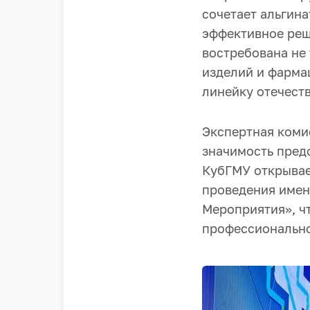
сочетает альгин
эффективное реш
востребована не 
изделий и фарма
линейку отечеств
Экспертная коми
значимость пред
КубГМУ открывае
проведения имен
Мероприятия», ч
профессионально