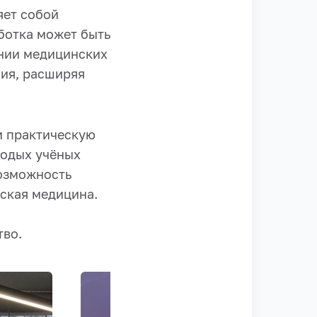
яет собой
ботка может быть
ании медицинских
ия, расширяя
и практическую
лодых учёных
возможность
ская медицина.
тво.