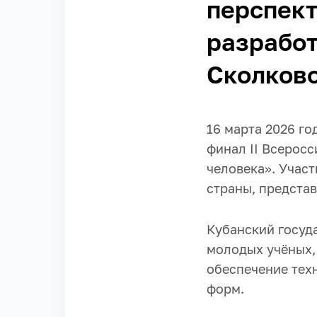
перспек
разработ
Сколков
16 марта 2026 го
финал II Всерос
человека». Учас
страны, предста
Кубанский госуд
молодых учёных,
обеспечение тех
форм.