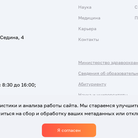
Наука
С
Медицина
П
Карьера
 Седина, 4
Контакты
Министерство здравоохра
Сведения об образователь
Абитуриенту
 8:30 до 16:00;
Наука и университеты
атистики и анализа работы сайта. Мы стараемся улучшит
иться на сбор и обработку ваших метаданных или отклю
Я согласен
Использование Cookies
Политика обработки персональны