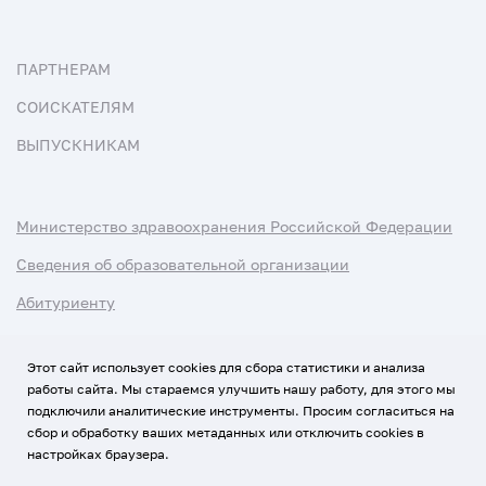
ПАРТНЕРАМ
СОИСКАТЕЛЯМ
ВЫПУСКНИКАМ
Министерство здравоохранения Российской Федерации
Сведения об образовательной организации
Абитуриенту
Наука и университеты
Этот сайт использует cookies для сбора статистики и анализа
работы сайта. Мы стараемся улучшить нашу работу, для этого мы
Условия использования материалов
подключили аналитические инструменты. Просим согласиться на
Политика обработки персональных данных
сбор и обработку ваших метаданных или отключить cookies в
настройках браузера.
Использование Cookies