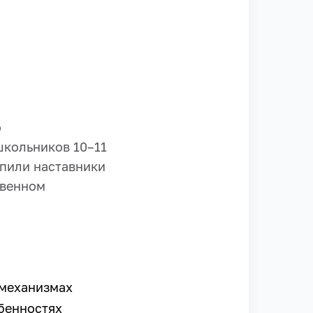
о
школьников 10–11
пили наставники
твенном
 механизмах
обенностях