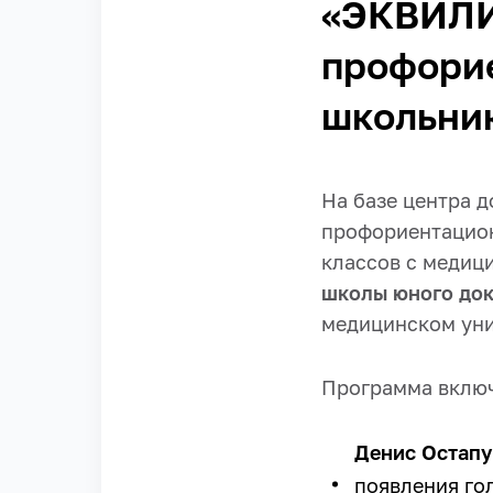
«ЭКВИЛИ
профори
школьни
На базе центра 
профориентацион
классов с медиц
школы юного д
медицинском уни
Программа включ
Денис Остап
появления гол