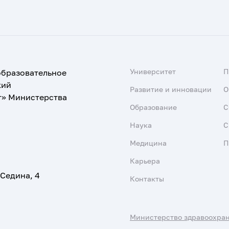
Университет
образовательное
кий
Развитие и инновации
О
т» Министерства
Образование
С
Наука
С
Медицина
П
Карьера
 Седина, 4
Контакты
Министерство здравоохра