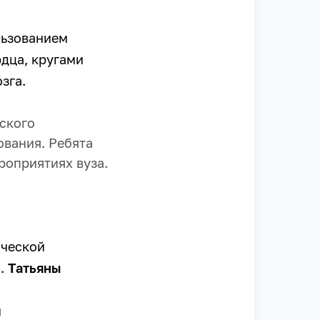
льзованием
дца, кругами
зга.
ского
ования. Ребята
роприятиях вуза.
ической
.
Татьяны
й