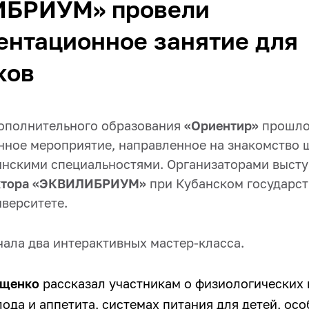
БРИУМ» провели
ентационное занятие для
ков
дополнительного образования
«Ориентир»
прошл
ное мероприятие, направленное на знакомство 
инскими специальностями. Организаторами высту
октора «ЭКВИЛИБРИУМ»
при Кубанском государс
верситете.
ала два интерактивных мастер-класса.
ущенко
рассказал участникам о физиологических
ода и аппетита, системах питания для детей, ос