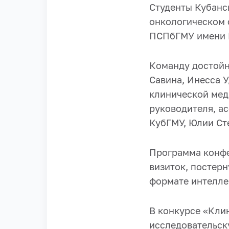
Студенты Кубанс
онкологическом 
ПСПбГМУ имени И
Команду достойн
Савина, Инесса У
клинической мед
руководителя, а
КубГМУ, Юлии Ст
Программа конфе
визиток, постерн
формате интеллек
В конкурсе «Кли
исследовательск