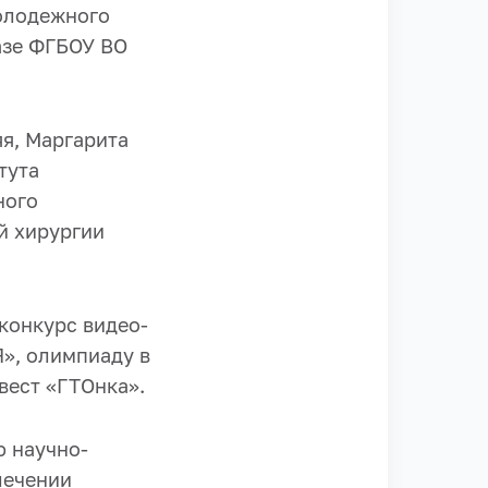
олодежного
азе ФГБОУ ВО
я, Маргарита
тута
ного
й хирургии
конкурс видео-
Я», олимпиаду в
вест «ГТОнка».
ю научно-
лечении