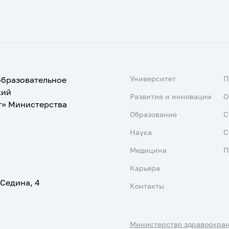
Университет
образовательное
кий
Развитие и инновации
О
т» Министерства
Образование
С
Наука
С
Медицина
П
Карьера
 Седина, 4
Контакты
Министерство здравоохра