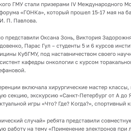
кого ГМУ стали призерами IV Международного М
форума «ГОНКа», который прошел 15-17 мая на б
. П. Павлова.
о представили Оксана Зонь, Виктория Задорожня
довенко, Парас Гул – студенты 5 и 6 курсов инсти
ицины КубГМУ, под наставничеством своего науч
ссистент кафедры онкологии с курсом торакально
ефановой.
ренции включала хирургические мастер классы, 
ую секцию, экскурсию «Санкт-Петербург от А до 
туальной игры «Что? Где? Когда?», спортивный к
нический случай» ребята представили совместну
ую работу на тему «Применение электронов при 