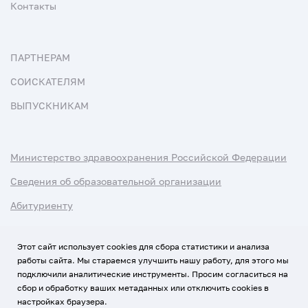
Контакты
ПАРТНЕРАМ
СОИСКАТЕЛЯМ
ВЫПУСКНИКАМ
Министерство здравоохранения Российской Федерации
Сведения об образовательной организации
Абитуриенту
Наука и университеты
Этот сайт использует cookies для сбора статистики и анализа
работы сайта. Мы стараемся улучшить нашу работу, для этого мы
Условия использования материалов
подключили аналитические инструменты. Просим согласиться на
Политика обработки персональных данных
сбор и обработку ваших метаданных или отключить cookies в
настройках браузера.
Использование Cookies