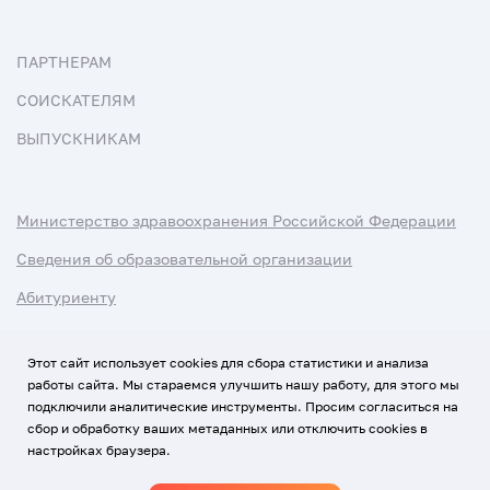
ПАРТНЕРАМ
СОИСКАТЕЛЯМ
ВЫПУСКНИКАМ
Министерство здравоохранения Российской Федерации
Сведения об образовательной организации
Абитуриенту
Наука и университеты
Этот сайт использует cookies для сбора статистики и анализа
работы сайта. Мы стараемся улучшить нашу работу, для этого мы
Условия использования материалов
подключили аналитические инструменты. Просим согласиться на
Политика обработки персональных данных
сбор и обработку ваших метаданных или отключить cookies в
настройках браузера.
Использование Cookies