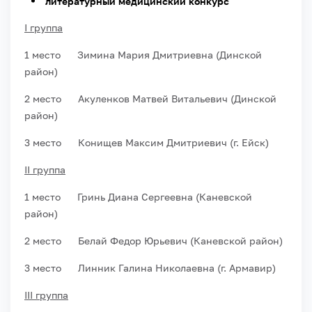
литературный медицинский конкурс
I группа
1 место Зимина Мария Дмитриевна (Динской
район)
2 место Акуленков Матвей Витальевич (Динской
район)
3 место Конищев Максим Дмитриевич (г. Ейск)
II группа
1 место Гринь Диана Сергеевна (Каневской
район)
2 место Белай Федор Юрьевич (Каневской район)
3 место Линник Галина Николаевна (г. Армавир)
III группа