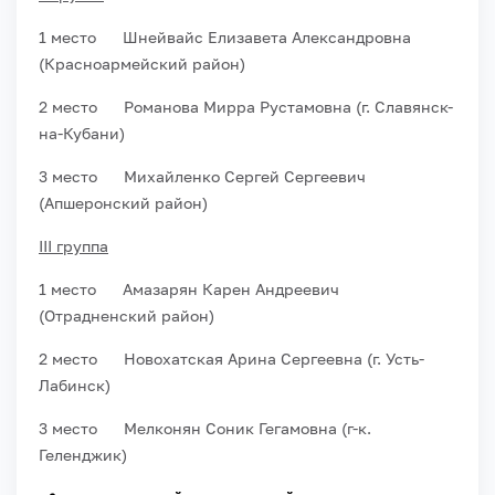
1 место Шнейвайс Елизавета Александровна
(Красноармейский район)
2 место Романова Мирра Рустамовна (г. Славянск-
на-Кубани)
3 место Михайленко Сергей Сергеевич
(Апшеронский район)
III группа
1 место Амазарян Карен Андреевич
(Отрадненский район)
2 место Новохатская Арина Сергеевна (г. Усть-
Лабинск)
3 место Мелконян Соник Гегамовна (г-к.
Геленджик)