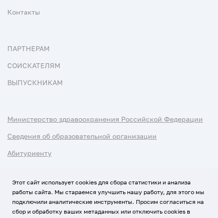
Контакты
ПАРТНЕРАМ
СОИСКАТЕЛЯМ
ВЫПУСКНИКАМ
Министерство здравоохранения Российской Федерации
Сведения об образовательной организации
Абитуриенту
Наука и университеты
Этот сайт использует cookies для сбора статистики и анализа
работы сайта. Мы стараемся улучшить нашу работу, для этого мы
Условия использования материалов
подключили аналитические инструменты. Просим согласиться на
Политика обработки персональных данных
сбор и обработку ваших метаданных или отключить cookies в