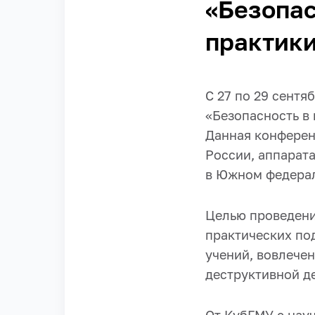
«Безопас
практики
С 27 по 29 сент
«Безопасность в
Данная конферен
России, аппарат
в Южном федерал
Целью проведени
практических по
учений, вовлече
деструктивной д