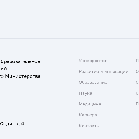
Университет
образовательное
кий
Развитие и инновации
О
т» Министерства
Образование
С
Наука
С
Медицина
П
Карьера
 Седина, 4
Контакты