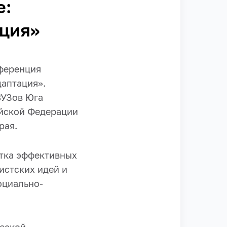
е:
ация»
нференция
даптация».
ВУЗов Юга
ийской Федерации
рая.
тка эффективных
истских идей и
оциально-