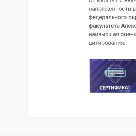
От КубГМУ с нау
напряженности в
федерального ок
факультета Алек
наивысшая оценк
цитирования.