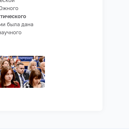
ческой
 Южного
ктического
ми была дана
научного