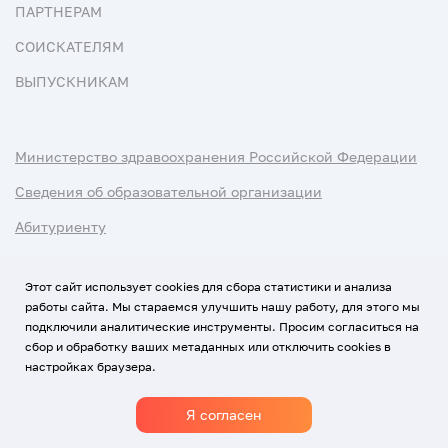
ПАРТНЕРАМ
СОИСКАТЕЛЯМ
ВЫПУСКНИКАМ
Министерство здравоохранения Российской Федерации
Сведения об образовательной организации
Абитуриенту
Наука и университеты
Этот сайт использует cookies для сбора статистики и анализа
работы сайта. Мы стараемся улучшить нашу работу, для этого мы
Условия использования материалов
подключили аналитические инструменты. Просим согласиться на
Политика обработки персональных данных
сбор и обработку ваших метаданных или отключить cookies в
настройках браузера.
Использование Cookies
Я согласен
1920-2026
© Все права защищены