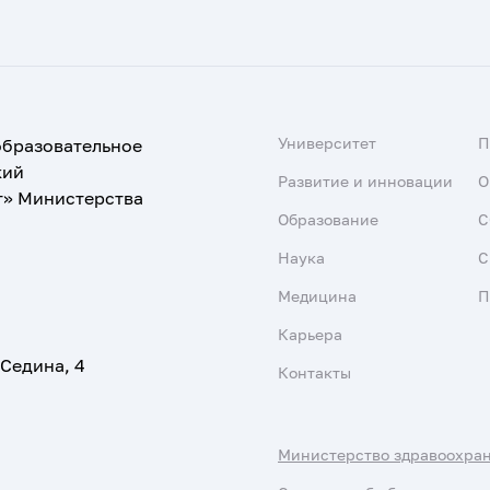
Университет
образовательное
кий
Развитие и инновации
О
т» Министерства
Образование
С
Наука
С
Медицина
П
Карьера
 Седина, 4
Контакты
Министерство здравоохра