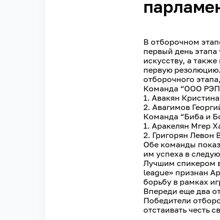
парламен
В отборочном этап
первый день этапа у
искусству, а такж
первую резолюцию.
отборочного этапа,
Команда “ООО РЭП
1. Авакян Кристин
2. Авагимов Георги
Команда “Биба и Б
1. Аракелян Мгер 
2. Григорян Левон
Обе команды показ
им успеха в следу
Лучшим спикером в
league» признан А
борьбу в рамках иг
Впереди еще два о
Победители отборо
отстаивать честь с