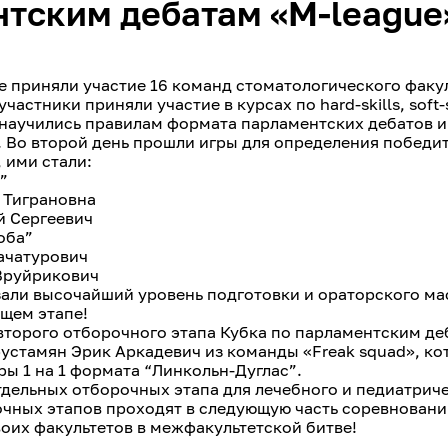
тским дебатам «M-league
е приняли участие 16 команд стоматологического факул
частники приняли участие в курсах по hard-skills, soft-
е научились правилам формата парламентских дебатов и
 Во второй день прошли игры для определения победи
 ими стали:
”
а Тиграновна
й Сергеевич
оба”
Хачатурович
 Вруйрикович
али высочайший уровень подготовки и ораторского ма
ющем этапе!
торого отборочного этапа Кубка по парламентским де
рустамян Эрик Аркадевич из команды «Freak squad», к
ры 1 на 1 формата “Линкольн-Дуглас”.
тдельных отборочных этапа для лечебного и педиатрич
чных этапов проходят в следующую часть соревнований
воих факультетов в межфакультетской битве!