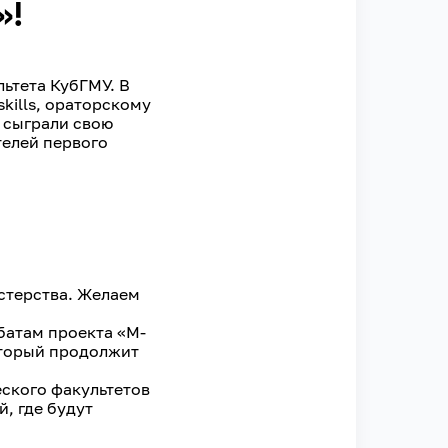
»!
ьтета КубГМУ. В
skills, ораторскому
 сыграли свою
телей первого
стерства. Желаем
батам проекта «M-
оторый продолжит
еского факультетов
, где будут