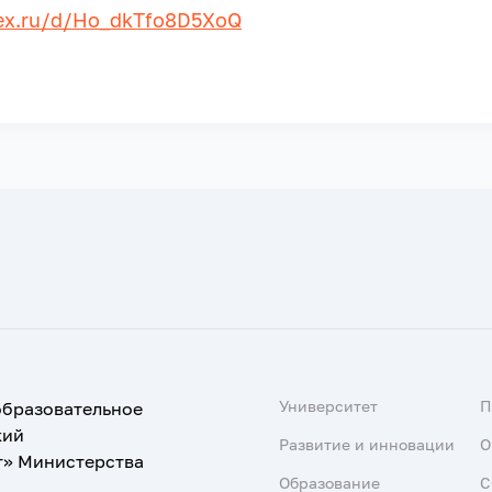
dex.ru/d/Ho_dkTfo8D5XoQ
Университет
образовательное
кий
Развитие и инновации
О
т» Министерства
Образование
С