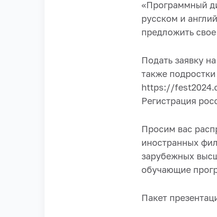
«Программный ди
русском и англи
предложить свое
Подать заявку на
также подростки 
https://fest2024.
Регистрация рос
Просим вас распр
иностранных фили
зарубежных высш
обучающие прог
Пакет презентац