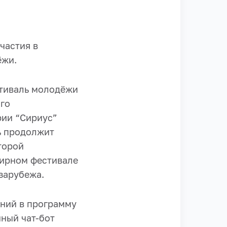
частия в
ёжи.
стиваль молодёжи
ого
рии “Сириус”
ь продолжит
торой
мирном фестивале
зарубежа.
ений в программу
чный чат-бот