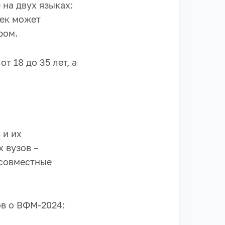
на двух языках:
век может
ром.
т 18 до 35 лет, а
 и их
 вузов –
 совместные
в о ВФМ-2024: