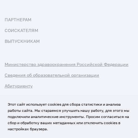
ПАРТНЕРАМ
СОИСКАТЕЛЯМ
ВЫПУСКНИКАМ
Министерство здравоохранения Российской Федерации
Сведения об образовательной организации
Абитуриенту
Наука и университеты
Этот сайт использует cookies для сбора статистики и анализа
работы сайта. Мы стараемся улучшить нашу работу, для этого мы
Условия использования материалов
подключили аналитические инструменты. Просим согласиться на
Политика обработки персональных данных
сбор и обработку ваших метаданных или отключить cookies в
настройках браузера.
Использование Cookies