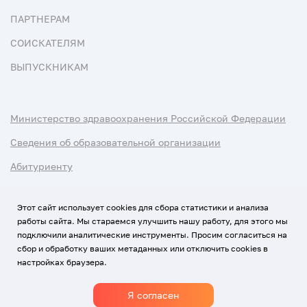
ПАРТНЕРАМ
СОИСКАТЕЛЯМ
ВЫПУСКНИКАМ
Министерство здравоохранения Российской Федерации
Сведения об образовательной организации
Абитуриенту
Наука и университеты
Этот сайт использует cookies для сбора статистики и анализа
работы сайта. Мы стараемся улучшить нашу работу, для этого мы
Условия использования материалов
подключили аналитические инструменты. Просим согласиться на
Политика обработки персональных данных
сбор и обработку ваших метаданных или отключить cookies в
настройках браузера.
Использование Cookies
Я согласен
1920-2026
© Все права защищены