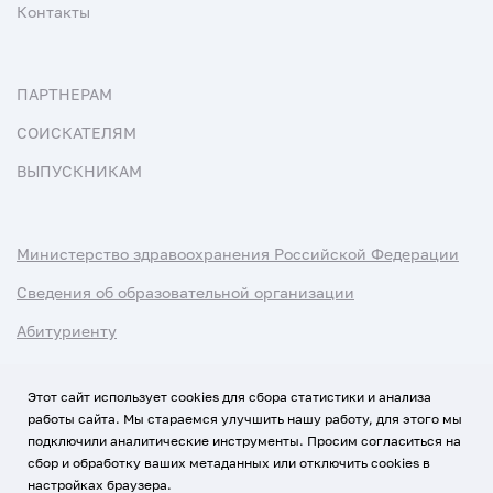
Контакты
ПАРТНЕРАМ
СОИСКАТЕЛЯМ
ВЫПУСКНИКАМ
Министерство здравоохранения Российской Федерации
Сведения об образовательной организации
Абитуриенту
Наука и университеты
Этот сайт использует cookies для сбора статистики и анализа
работы сайта. Мы стараемся улучшить нашу работу, для этого мы
Условия использования материалов
подключили аналитические инструменты. Просим согласиться на
Политика обработки персональных данных
сбор и обработку ваших метаданных или отключить cookies в
настройках браузера.
Использование Cookies