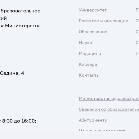
Университет
образовательное
кий
Развитие и инновации
О
т» Министерства
Образование
С
Наука
С
Медицина
П
Карьера
 Седина, 4
Контакты
Министерство здравоохра
Сведения об образователь
Абитуриенту
 8:30 до 16:00;
Наука и университеты