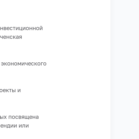
инвестиционной
еченская
 экономического
оекты и
рых посвящена
пендии или