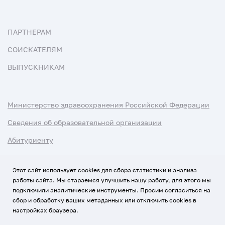
ПАРТНЕРАМ
СОИСКАТЕЛЯМ
ВЫПУСКНИКАМ
Министерство здравоохранения Российской Федерации
Сведения об образовательной организации
Абитуриенту
Наука и университеты
Этот сайт использует cookies для сбора статистики и анализа
работы сайта. Мы стараемся улучшить нашу работу, для этого мы
Условия использования материалов
подключили аналитические инструменты. Просим согласиться на
Политика обработки персональных данных
сбор и обработку ваших метаданных или отключить cookies в
настройках браузера.
Использование Cookies