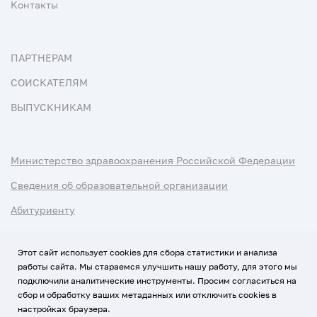
Контакты
ПАРТНЕРАМ
СОИСКАТЕЛЯМ
ВЫПУСКНИКАМ
Министерство здравоохранения Российской Федерации
Сведения об образовательной организации
Абитуриенту
Наука и университеты
Этот сайт использует cookies для сбора статистики и анализа
работы сайта. Мы стараемся улучшить нашу работу, для этого мы
Условия использования материалов
подключили аналитические инструменты. Просим согласиться на
Политика обработки персональных данных
сбор и обработку ваших метаданных или отключить cookies в
настройках браузера.
Использование Cookies