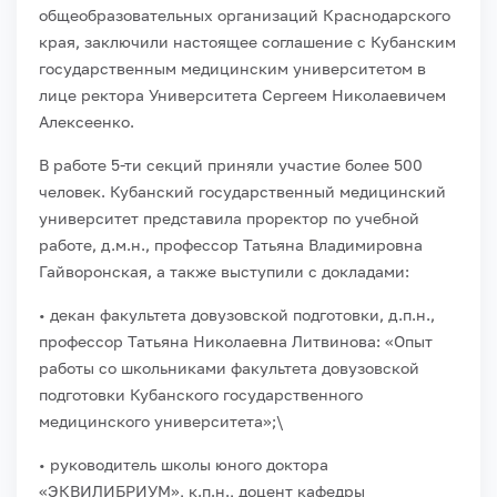
о
бщеобразовательных организаций Краснодарского
края, заключили настоящее соглашение
с Кубанским
государственным медицинским университетом в
лице ректора Университета
Сергеем Николаевичем
Алексеенко.
В работе 5-ти секций приняли участие более
500
человек
.
Кубанский государственный медицинский
университет
представила проректор по учебной
работе, д.м.н., профессор
Татьяна Владимировна
Гайворонская
, а также выступили
с докладами:
•
д
екан факультета
довузовской
подготовки,
д.п.н
.,
профессор
Татьяна Николаевна
Литвинова:
«Опыт
работы со школьниками факультета
довузовской
подготовки Кубанского государственного
медицинского университета»;\
•
р
уководитель школы юного доктора
«ЭКВИЛИБРИУМ»
,
к.п.н
., доцент
кафедры