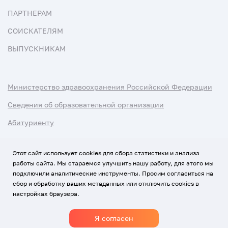
ПАРТНЕРАМ
СОИСКАТЕЛЯМ
ВЫПУСКНИКАМ
Министерство здравоохранения Российской Федерации
Сведения об образовательной организации
Абитуриенту
Наука и университеты
Этот сайт использует cookies для сбора статистики и анализа
работы сайта. Мы стараемся улучшить нашу работу, для этого мы
Условия использования материалов
подключили аналитические инструменты. Просим согласиться на
Политика обработки персональных данных
сбор и обработку ваших метаданных или отключить cookies в
настройках браузера.
Использование Cookies
Я согласен
1920-2026
© Все права защищены