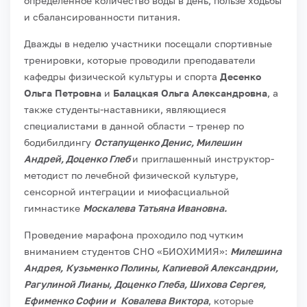
определенное количество воды в день, пользе ходьбы
и сбалансированности питания.
Дважды в неделю участники посещали спортивные
тренировки, которые проводили преподаватели
кафедры физической культуры и спорта
Десенко
Ольга Петровна
и
Балацкая Ольга Александровна
, а
также студенты-наставники, являющиеся
специалистами в данной области – тренер по
бодибилдингу
Остапущенко Денис, Милешин
Андрей, Доценко Глеб
и приглашенный инструктор-
методист по лечебной физической культуре,
сенсорной интеграции и миофасциальной
гимнастике
Москалева Татьяна Ивановна.
Проведение марафона проходило под чутким
вниманием студентов СНО «БИОХИМИЯ»:
Милешина
Андрея,
Кузьменко Полины, Капиевой Александрии,
Рагулиной Лианы,
Доценко Глеба, Шихова Сергея,
Ефименко Софии и
Ковалева Виктора
, которые