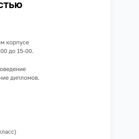
стью
ом корпусе
00 до 15-00.
роведение
ние дипломов.
класс)