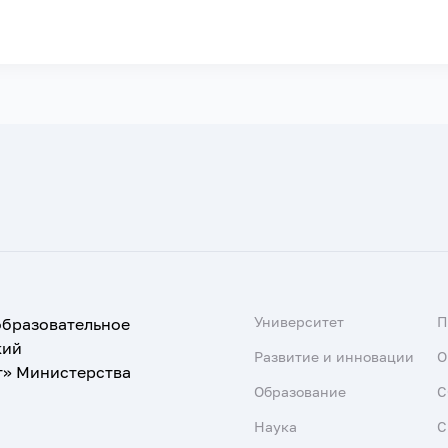
Университет
образовательное
кий
Развитие и инновации
О
т» Министерства
Образование
С
Наука
С