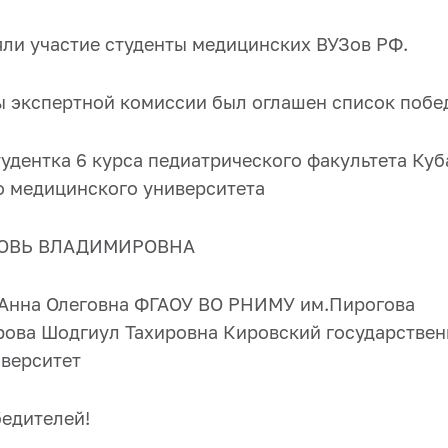
яли участие студенты медицинских ВУЗов РФ.
ы экспертной комиссии был оглашен список побе
тудентка 6 курса педиатрического факультета Ку
о медицинского университета
БОВЬ ВЛАДИМИРОВНА
 Анна Олеговна ФГАОУ ВО РНИМУ им.Пирогова
рова Шодгиул Тахировна Кировский государстве
верситет
едителей!