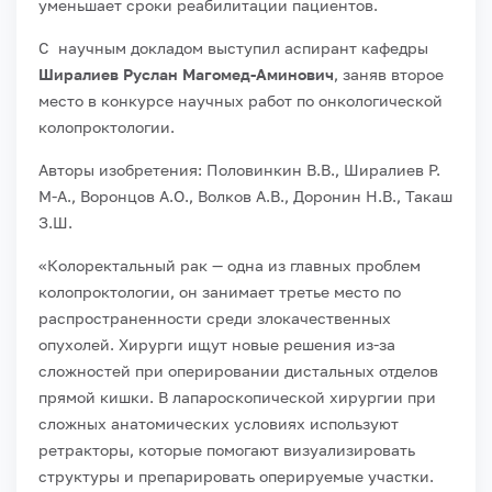
уменьшает сроки реабилитации пациентов.
С научным докладом выступил аспирант кафедры
Ширалиев Руслан Магомед-Аминович
, заняв второе
место в конкурсе научных работ по онкологической
колопроктологии.
Авторы изобретения: Половинкин В.В., Ширалиев Р.
М-А., Воронцов А.О., Волков А.В., Доронин Н.В., Такаш
З.Ш.
«Колоректальный рак — одна из главных проблем
колопроктологии, он занимает третье место по
распространенности среди злокачественных
опухолей. Хирурги ищут новые решения из-за
сложностей при оперировании дистальных отделов
прямой кишки. В лапароскопической хирургии при
сложных анатомических условиях используют
ретракторы, которые помогают визуализировать
структуры и препарировать оперируемые участки.