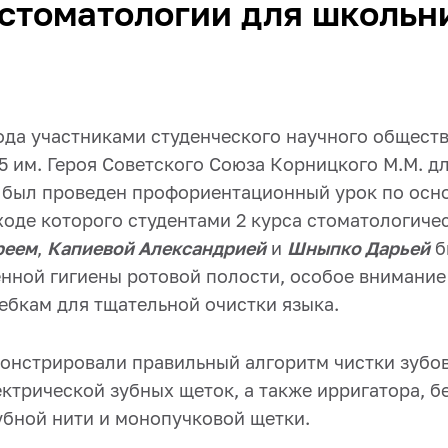
стоматологии для школьн
года участниками студенческого научного обще
 им. Героя Советского Союза Корницкого М.М. д
 был проведен профориентационный урок по осн
ходе которого студентами 2 курса стоматологиче
реем
,
Капиевой Александрией
и
Шныпко Дарьей
б
енной гигиены ротовой полости, особое внимание
ебкам для тщательной очистки языка.
онстрировали правильный алгоритм чистки зубо
ктрической зубных щеток, а также ирригатора, б
убной нити и монопучковой щетки.