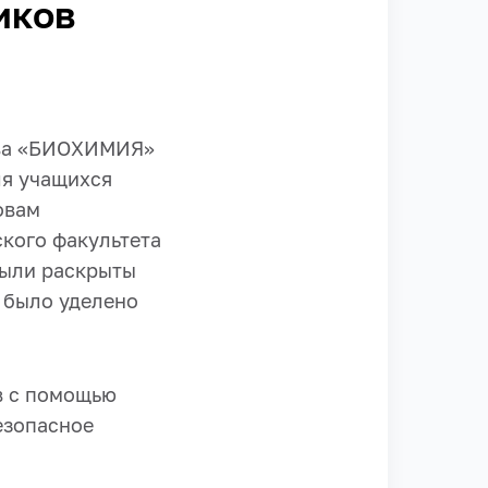
иков
ства «БИОХИМИЯ»
ля учащихся
овам
ского факультета
ыли раскрыты
 было уделено
в с помощью
езопасное