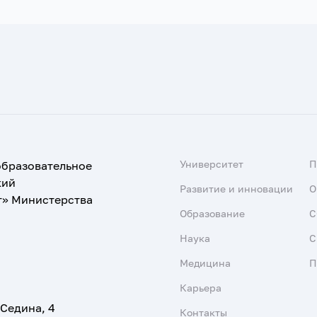
Университет
образовательное
кий
Развитие и инновации
О
т» Министерства
Образование
С
Наука
С
Медицина
П
Карьера
 Седина, 4
Контакты