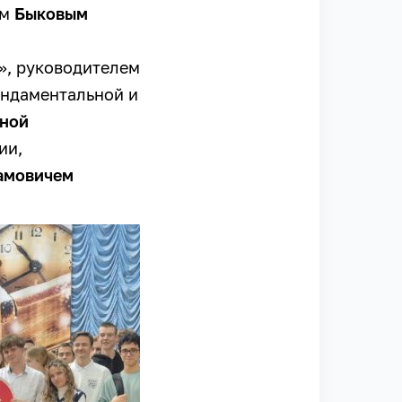
ом
Быковым
», руководителем
ндаментальной и
вной
ии,
амовичем