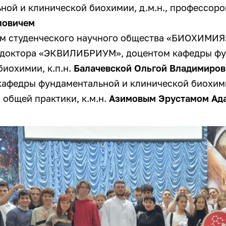
ной и клинической биохимии, д.м.н., профессор
ловичем
м студенческого научного общества «БИОХИМИЯ
 доктора «ЭКВИЛИБРИУМ», доцентом кафедры фу
биохимии, к.п.н.
Балачевской Ольгой Владимиро
кафедры фундаментальной и клинической биохим
 общей практики, к.м.н.
Азимовым Эрустамом Ад