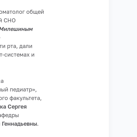
томатолог общей
й СНО
Милешиным
е
и рта, дали
т-системах и
са
ый педиатр»,
го факультета,
ка Сергея
кафедры
 Геннадьевны
.