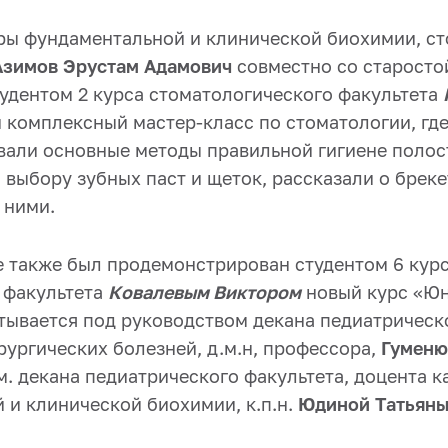
ры фундаментальной и клинической биохимии, с
Азимов Эрустам Адамович
совместно со старосто
дентом 2 курса стоматологического факультета
 комплексный мастер-класс по стоматологии, гд
али основные методы правильной гигиене полост
выбору зубных паст и щеток, рассказали о бреке
 ними.
е также был продемонстрирован студентом 6 кур
 факультета
Ковалевым Виктором
новый курс «Юн
тывается под руководством декана педиатрическо
рургических болезней, д.м.н, профессора,
Гуменю
м. декана педиатрического факультета, доцента 
 и клинической биохимии, к.п.н.
Юдиной Татьяны