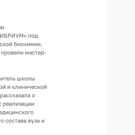
ии
ЛИБРИУМ» под
ской биохимии,
 провели мастер-
дитель школы
й и клинической
 рассказала о
х реализации
медицинского
 состава вуза и