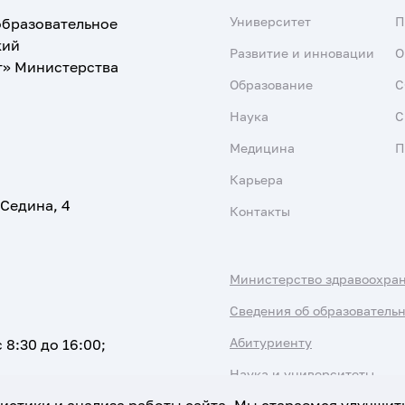
Университет
образовательное
кий
Развитие и инновации
О
т» Министерства
Образование
С
Наука
С
Медицина
П
Карьера
 Седина, 4
Контакты
Министерство здравоохра
Сведения об образователь
Абитуриенту
 8:30 до 16:00;
Наука и университеты