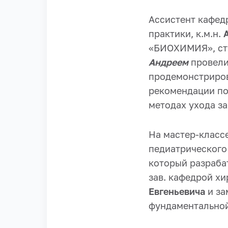
Ассистент кафед
практики, к.м.н.
«БИОХИМИЯ», сту
Андреем
провели
продемонстриров
рекомендации по 
методах ухода за
На мастер-класс
педиатрического
который разраба
зав. кафедрой хи
Евгеньевича
и за
фундаментальной