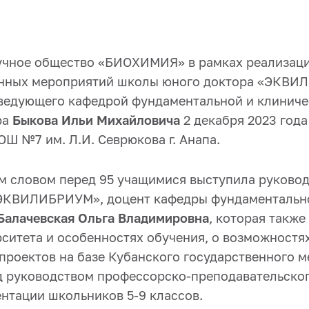
учное общество «БИОХИМИЯ» в рамках реализац
нных мероприятий школы юного доктора «ЭКВИ
ведующего кафедрой фундаментальной и клиниче
ра
Быкова Ильи Михайловича
2 декабря 2023 года
Ш №7 им. Л.И. Севрюкова г. Анапа.
м словом перед 95 учащимися выступила руково
«ЭКВИЛИБРИУМ», доцент кафедры фундаментально
Балачевская Ольга Владимировна
, которая также
рситета и особенностях обучения, о возможностя
проектов на базе Кубанского государственного 
д руководством профессорско-преподавательского
нтации школьников 5-9 классов.