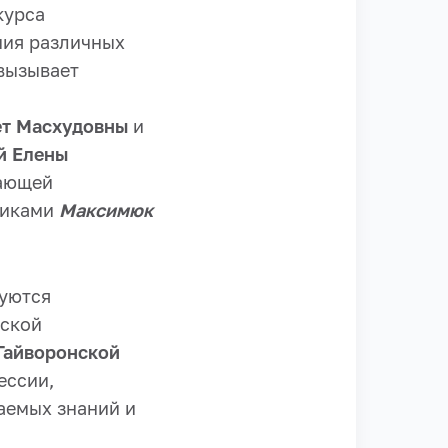
курса
ния различных
 вызывает
ет Масхудовны
и
й Елены
дающей
никами
Максимюк
уются
еской
Гайворонской
ессии,
аемых знаний и