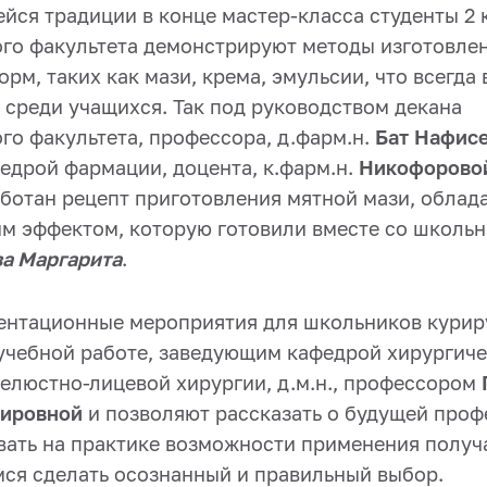
йся традиции в конце мастер-класса студенты 2 
го факультета демонстрируют методы изготовле
рм, таких как мази, крема, эмульсии, что всегда
 среди учащихся. Так под руководством декана
го факультета, профессора, д.фарм.н.
Бат Нафис
едрой фармации, доцента, к.фарм.н.
Никофорово
ботан рецепт приготовления мятной мази, обла
 эффектом, которую готовили вместе со школь
ва Маргарита
.
нтационные мероприятия для школьников курир
учебной работе, заведующим кафедрой хирургич
челюстно-лицевой хирургии, д.м.н., профессором
мировной
и позволяют рассказать о будущей проф
ать на практике возможности применения получ
ся сделать осознанный и правильный выбор.