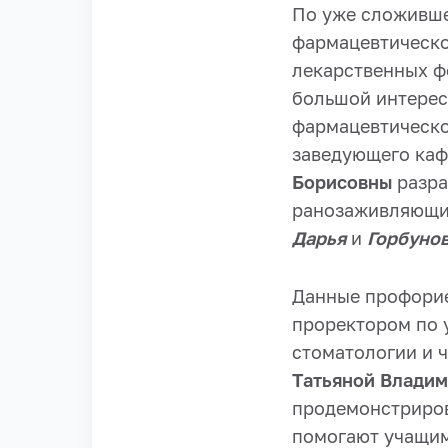
По уже сложивше
фармацевтическо
лекарственных фо
большой интерес
фармацевтическо
заведующего каф
Борисовны
разра
ранозаживляющим
Дарья
и
Горбуно
Данные профорие
проректором по 
стоматологии и 
Татьяной Влади
продемонстриров
помогают учащим