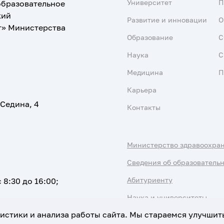
Университет
образовательное
кий
Развитие и инновации
О
т» Министерства
Образование
С
Наука
С
Медицина
П
Карьера
 Седина, 4
Контакты
Министерство здравоохра
Сведения об образователь
Абитуриенту
 8:30 до 16:00;
Наука и университеты
атистики и анализа работы сайта. Мы стараемся улучшит