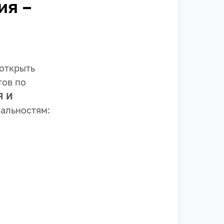
ия –
открыть
тов по
Я И
альностям: