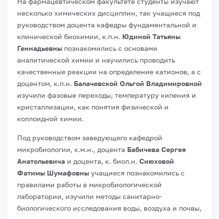
На фармацевтическом факультете студенты изучают
несколько химических дисциплин, так учащиеся под
руководством доцента кафедры фундаментальной и
клинической биохимии, к.п.н.
Юдиной Татьяны
Геннадьевны
познакомились с основами
аналитической химии и научились проводить
качественные реакции на определение катионов, а с
доцентом, к.п.н.
Балачевской Ольгой Владимировной
изучили фазовые переходы, температуру кипения и
кристаллизации, как понятия физической и
коллоидной химии.
Под руководством заведующего кафедрой
микробиологии, к.м.н., доцента
Бабичева Сергея
Анатольевича
и доцента, к. биол.н.
Сиюховой
Фатимы Шумафовны
учащиеся познакомились с
правилами работы в микробиологической
лаборатории, изучили методы санитарно-
биологического исследования воды, воздуха и почвы,