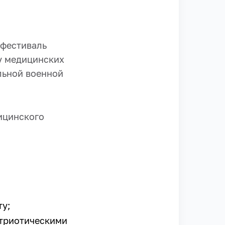
 фестиваль
у медицинских
льной военной
ицинского
у;
атриотическими