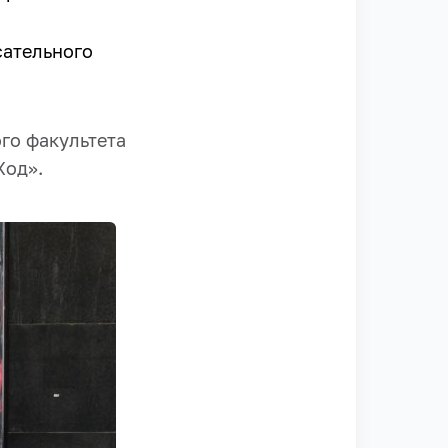
сательного
го факультета
Ход».