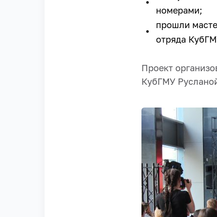
номерами;
прошли масте
отряда КубГМ
Проект организов
КубГМУ Русланой