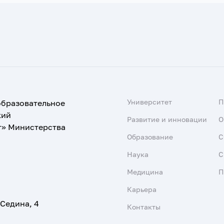
Университет
образовательное
кий
Развитие и инновации
О
т» Министерства
Образование
С
Наука
С
Медицина
П
Карьера
 Седина, 4
Контакты