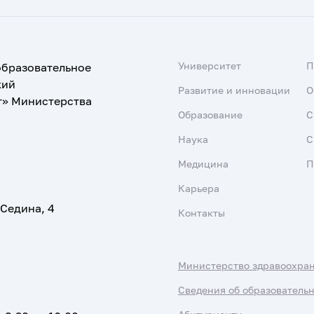
Университет
образовательное
кий
Развитие и инновации
О
т» Министерства
Образование
С
Наука
С
Медицина
П
Карьера
 Седина, 4
Контакты
Министерство здравоохра
Сведения об образователь