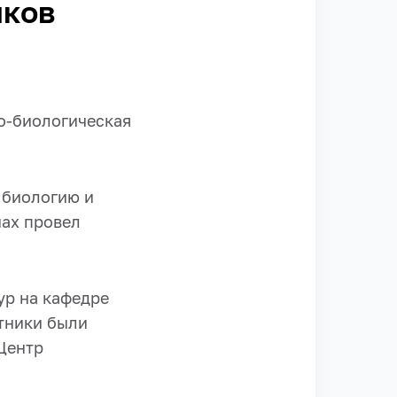
иков
о-биологическая
 биологию и
нах провел
ур на кафедре
тники были
Центр