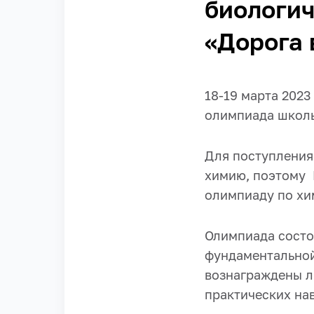
биологи
«Дорога 
18-19 марта 202
олимпиада школь
Для поступления
химию, поэтому 
олимпиаду по хи
Олимпиада состоя
фундаментальной
вознаграждены л
практических на