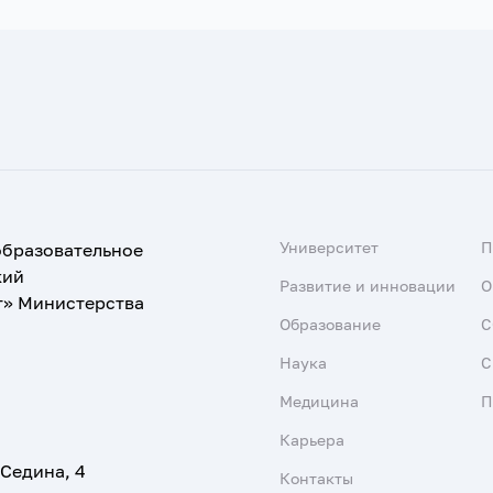
Университет
образовательное
кий
Развитие и инновации
О
т» Министерства
Образование
С
Наука
С
Медицина
П
Карьера
 Седина, 4
Контакты