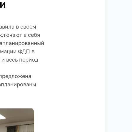
ки
авила в своем
ключают в себя
 запланированный
рмации ФДП в
 и весь период
 предложена
запланированы