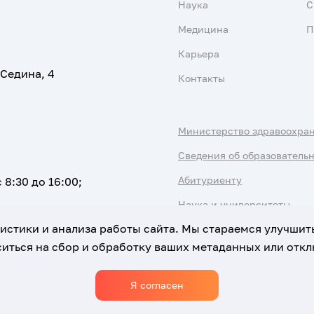
Наука
С
Медицина
П
Карьера
 Седина, 4
Контакты
Министерство здравоохра
Сведения об образователь
Абитуриенту
 8:30 до 16:00;
Наука и университеты
атистики и анализа работы сайта. Мы стараемся улучшит
иться на сбор и обработку ваших метаданных или отклю
Я согласен
Использование Cookies
Политика обработки персональны