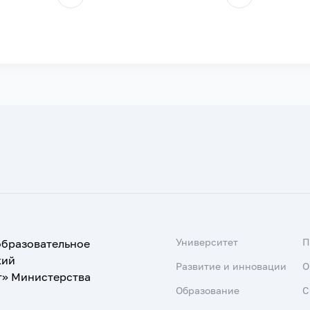
Университет
образовательное
кий
Развитие и инновации
О
т» Министерства
Образование
С