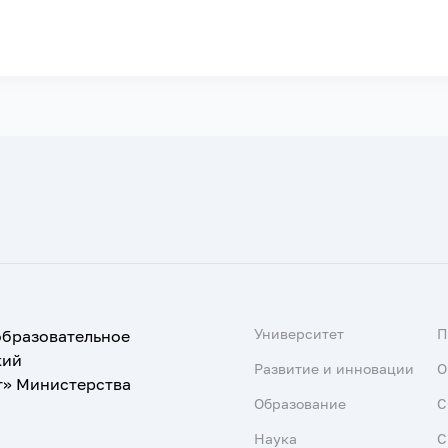
Университет
образовательное
кий
Развитие и инновации
О
т» Министерства
Образование
С
Наука
С