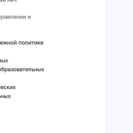
правлении и
дежной политике
ных
образовательных
ческих
ьных