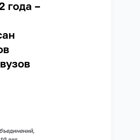
2 года –
сан
ов
вузов
объединений,
0 лет.