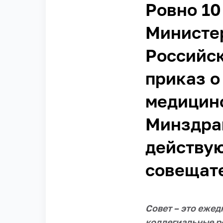
Ровно 10
Министе
Российс
приказ о
медицинс
Минздрав
действую
совещате
Совет – это еже
коллегиальные ре