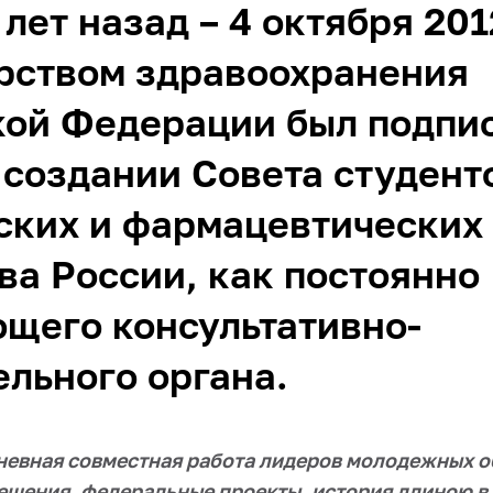
 лет назад – 4 октября 201
рством здравоохранения
кой Федерации был подпи
 создании Совета студент
ких и фармацевтических 
а России, как постоянно
щего консультативно-
льного органа.
дневная совместная работа лидеров молодежных 
шения, федеральные проекты, история длиною в 1