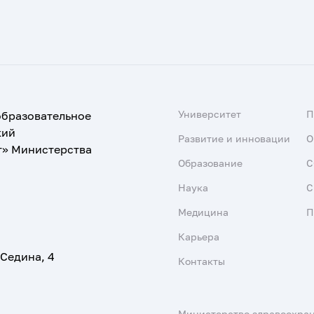
Университет
образовательное
кий
Развитие и инновации
О
т» Министерства
Образование
С
Наука
С
Медицина
П
Карьера
 Седина, 4
Контакты
Министерство здравоохра