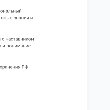
иональный
опыт, знания и
м с наставником
а и понимание
охранения РФ