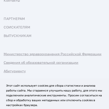
Контакты
ПАРТНЕРАМ
СОИСКАТЕЛЯМ
ВЫПУСКНИКАМ
Министерство здравоохранения Российской Федерации
Сведения об образовательной организации
Абитуриенту
Наука и университеты
Этот сайт использует cookies для сбора статистики и анализа
работы сайта. Мы стараемся улучшить нашу работу, для этого мы
Условия использования материалов
подключили аналитические инструменты. Просим согласиться на
Политика обработки персональных данных
сбор и обработку ваших метаданных или отключить cookies в
настройках браузера.
Использование Cookies