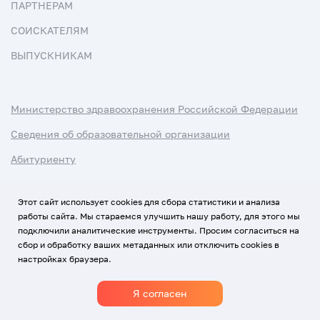
ПАРТНЕРАМ
СОИСКАТЕЛЯМ
ВЫПУСКНИКАМ
Министерство здравоохранения Российской Федерации
Сведения об образовательной организации
Абитуриенту
Наука и университеты
Этот сайт использует cookies для сбора статистики и анализа
работы сайта. Мы стараемся улучшить нашу работу, для этого мы
Условия использования материалов
подключили аналитические инструменты. Просим согласиться на
Политика обработки персональных данных
сбор и обработку ваших метаданных или отключить cookies в
настройках браузера.
Использование Cookies
Я согласен
1920-2026
© Все права защищены