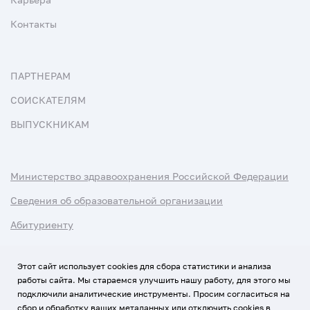
Контакты
ПАРТНЕРАМ
СОИСКАТЕЛЯМ
ВЫПУСКНИКАМ
Министерство здравоохранения Российской Федерации
Сведения об образовательной организации
Абитуриенту
Наука и университеты
Этот сайт использует cookies для сбора статистики и анализа
работы сайта. Мы стараемся улучшить нашу работу, для этого мы
Условия использования материалов
подключили аналитические инструменты. Просим согласиться на
Политика обработки персональных данных
сбор и обработку ваших метаданных или отключить cookies в