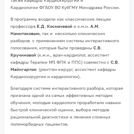
также кафедры Кардиохирургии и
Кардиологии ФГБОУ ВО КубГМУ Минздрава России.
В программу входили как классические лекции
профессора
Е.Д. Космачевой
и к.м.н.
А.М.
Намитоковым,
так и несколько клинических
разборов с применением системы интерактивного
голосования, которые были проведены
С.В.
Кручиновой
(к.м.н., врач-кардиолог, ассистент
кафедры Терапии №1 ФПК и ППС) совместно с
С.В.
Майнгартом
(рентген-хирург, ассистент кафедры
Кардиохирургии и кардиологии).
Благодаря системе интерактивного разбора, которая
признана одной из самых эффективных методик
обучения, молодые кардиологи проработали навыки
быстрой клинической оценки, выбора методов
рациональной диагностики и лечения сложных
полиморбидных пациентов.