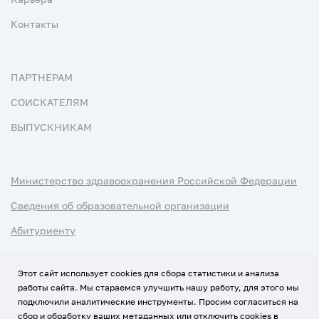
Контакты
ПАРТНЕРАМ
СОИСКАТЕЛЯМ
ВЫПУСКНИКАМ
Министерство здравоохранения Российской Федерации
Сведения об образовательной организации
Абитуриенту
Наука и университеты
Этот сайт использует cookies для сбора статистики и анализа
работы сайта. Мы стараемся улучшить нашу работу, для этого мы
Условия использования материалов
подключили аналитические инструменты. Просим согласиться на
Политика обработки персональных данных
сбор и обработку ваших метаданных или отключить cookies в