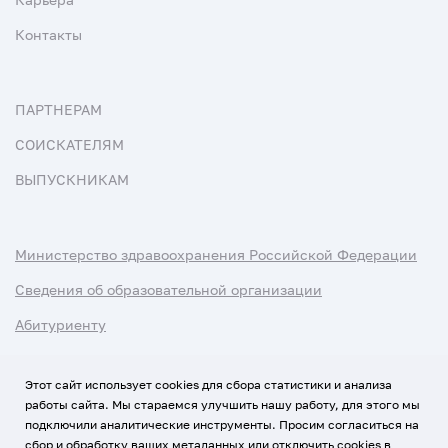
Контакты
ПАРТНЕРАМ
СОИСКАТЕЛЯМ
ВЫПУСКНИКАМ
Министерство здравоохранения Российской Федерации
Сведения об образовательной организации
Абитуриенту
Наука и университеты
Этот сайт использует cookies для сбора статистики и анализа
работы сайта. Мы стараемся улучшить нашу работу, для этого мы
Условия использования материалов
подключили аналитические инструменты. Просим согласиться на
Политика обработки персональных данных
сбор и обработку ваших метаданных или отключить cookies в