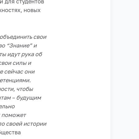
и для студентов
жностях, новых
 объединить свои
во “Знание” и
ы идут рука об
свои силы и
е сейчас они
етенциями.
ости, чтобы
нтам – будущим
ельно
х поможет
ло своей истории
бщества