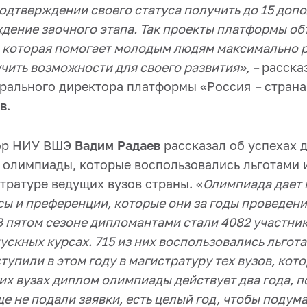
одтверждении своего статуса получить до 15 доп
дение заочного этапа. Так проекты платформы о
, которая помогает молодым людям максимально 
чить возможности для своего развития», –
расска
ерального директора платформы «Россия
–
страна
в
.
ор НИУ ВШЭ
Вадим Радаев
рассказал об успехах 
 олимпиады, которые воспользовались льготами
тратуре ведущих вузов страны. «
Олимпиада дает
ы и преференции, которые они за годы проведени
В пятом сезоне дипломантами стали 4082 участник
ускных курсах. 715 из них воспользовались льгота
тупили в этом году в магистратуру тех вузов, кот
их вузах диплом олимпиады действует два года, п
ще не подали заявки, есть целый год, чтобы подума