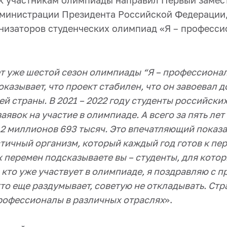
к участникам олимпиады направил Первый замес
министрации Президента Российской Федерации,
низаторов студенческих олимпиад «Я – професс
т уже шестой сезон олимпиады “Я – профессионал
оказывает, что проект стабилен, что он завоевал 
сей страны.
В 2021 – 2022 году студенты российски
аявок на участие в олимпиаде. А всего за пять лет
 2 миллионов 693 тысяч. Это впечатляющий показ
стичный организм, который каждый год готов к пе
 перемен подсказываете вы – студенты, для кото
 кто уже участвует в олимпиаде, я поздравляю с 
кто еще раздумывает, советую не откладывать. Стр
рофессионалы в различных отраслях
».