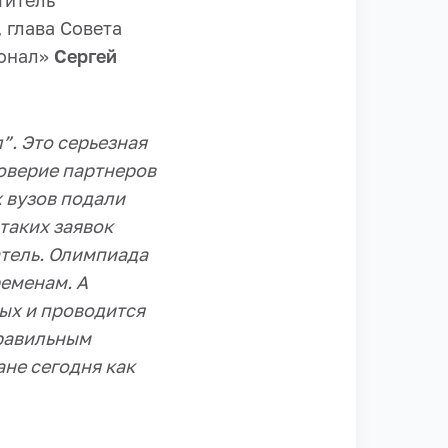
титель
 глава Совета
ионал»
Сергей
”. Это серьезная
доверие партнеров
х вузов подали
 таких заявок
атель. Олимпиада
ременам. А
рых и проводится
правильным
ане сегодня как