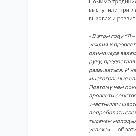
Помимо традицио
выступили пригл
вызовах и развит
«
В этом году “Я 
усилия и провес
олимпиада являют
руку, предостав
развиваться. И н
многогранные сп
Поэтому нам пок
провести собств
участникам шест
попробовать свои
тысячам молодых
успеха
», – обра