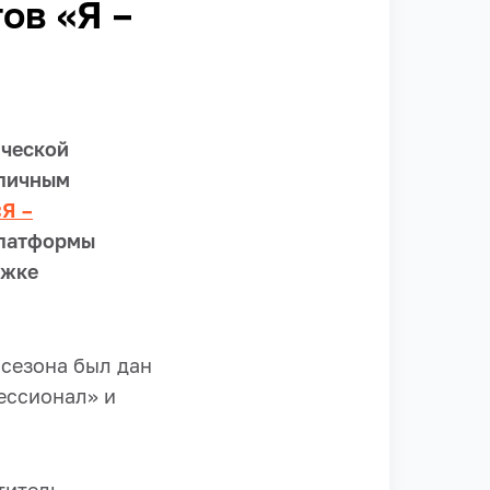
ов «Я –
нческой
зличным
«Я –
платформы
ржке
 сезона был дан
ессионал» и