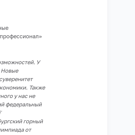
ные
 профессионал»
озможностей. У
. Новые
суверенитет
экономики.
Также
ного у нас не
кий федеральный
̆
бургский горный
лимпиада от