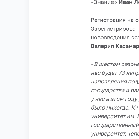
«Знание»
Иван Л
Регистрация на 
Зарегистрирова
нововведения се
Валерия Касама
«
В шестом сезон
нас будет 73 нап
направления под
государства и р
у нас в этом году
было никогда. К
университет им. 
государственный 
университет. Т
еп