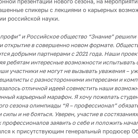
нной презентации нового сезона, на мероприяти
ашенные спикеры с лекциями о карьерных возмо
ии российской науки.
– профи” и Российское общество “Знание” решили
ти открытие в совершенно новом формате. Общест
ся добрыми партнерами с 2021 года. Наши проект
ляя ребятам интересные возможности испытывать 
аши участники не могут не вызывать уважения – уж
ециалисты с разносторонними интересами и комп
азалось отличной идеей совместить наши возможн
енный карьерный марафон. Я хочу пожелать студе
ого сезона олимпиады “Я – профессионал” обязат
 силы и не бояться.
Уверен, участие в состязания
 профессионалов заявить о себе и положить нача
тился к присутствующим генеральный продюсер О