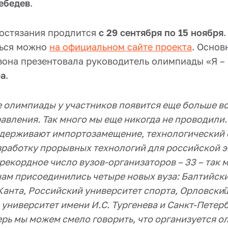
ебедев
.
состязания продлится
с 29 сентября по 15 ноября
.
ться можно
на официальном сайте проекта
. Основ
зона презентовала руководитель олимпиады «Я –
ра
.
е олимпиады у участников появится еще больше в
равления. Так много мы еще никогда не проводили
держивают импортозамещение, технологический 
азработку прорывных технологий для российской 
 рекордное число вузов-организаторов – 33 – так м
 нам присоединились четыре новых вуза: Балтийс
Канта, Российский университет спорта,
Орловский
университет имени И.С. Тургенева и
Санкт-Петер
ерь мы можем смело говорить, что организуется о