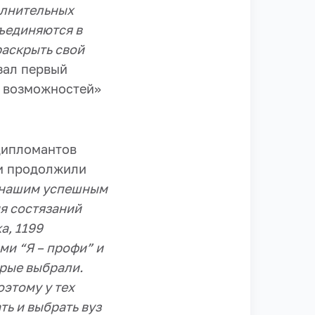
олнительных
бъединяются в
раскрыть свой
зал первый
 возможностей»
дипломантов
 и продолжили
 нашим успешным
я состязаний
а, 1199
ми “Я – профи” и
орые выбрали.
оэтому у тех
ть и выбрать вуз