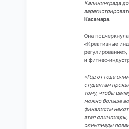
Калининграда до 
зарегистрировать
Касамара
.
Она подчеркнула
«Креативные инд
регулирование»,
и фитнес-индуст
«
Год от года оли
студентам прояви
тому, чтобы цел
можно больше во
финалисты некот
этап олимпиады, 
олимпиады появи