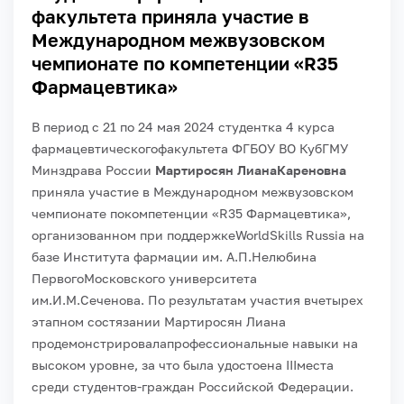
факультета приняла участие в
Международном межвузовском
чемпионате по компетенции «R35
Фармацевтика»
В период с 21 по 24 мая 2024 студентка 4 курса
фармацевтического
факультета ФГБОУ ВО КубГМУ
Минздрава России
Мартиросян Лиана
Кареновна
приняла участие в Международном межвузовском
чемпионате по
компетенции «
R
35 Фармацевтика»,
организованном при поддержке
WorldSkills Russia на
базе Института фармации им. А.П.Нелюбина
Первого
Московского университета
им.И.М.Сеченова. По результатам участия в
четырех
этапном состязании Мартиросян Лиана
продемонстрировала
профессиональные навыки на
высоком уровне, за что была удостоена
III
места
среди студентов-граждан Российской Федерации.