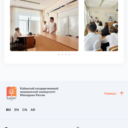
Наверх
RU
EN
CN
AR