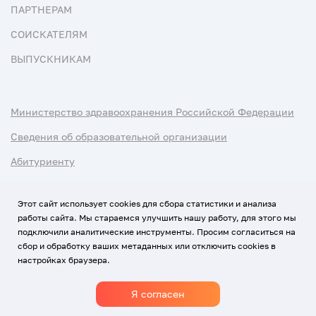
ПАРТНЕРАМ
СОИСКАТЕЛЯМ
ВЫПУСКНИКАМ
Министерство здравоохранения Российской Федерации
Сведения об образовательной организации
Абитуриенту
Наука и университеты
Этот сайт использует cookies для сбора статистики и анализа
работы сайта. Мы стараемся улучшить нашу работу, для этого мы
Условия использования материалов
подключили аналитические инструменты. Просим согласиться на
Политика обработки персональных данных
сбор и обработку ваших метаданных или отключить cookies в
настройках браузера.
Использование Cookies
Я согласен
1920-2026
© Все права защищены