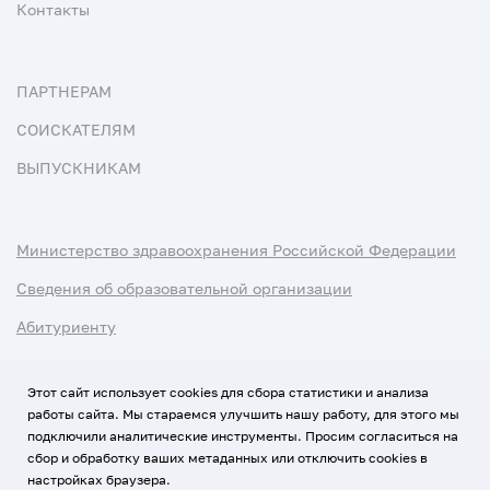
Контакты
ПАРТНЕРАМ
СОИСКАТЕЛЯМ
ВЫПУСКНИКАМ
Министерство здравоохранения Российской Федерации
Сведения об образовательной организации
Абитуриенту
Наука и университеты
Этот сайт использует cookies для сбора статистики и анализа
работы сайта. Мы стараемся улучшить нашу работу, для этого мы
Условия использования материалов
подключили аналитические инструменты. Просим согласиться на
Политика обработки персональных данных
сбор и обработку ваших метаданных или отключить cookies в
настройках браузера.
Использование Cookies