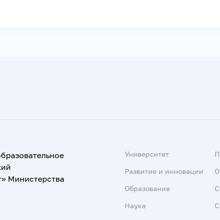
Университет
образовательное
кий
Развитие и инновации
О
т» Министерства
Образование
С
Наука
С