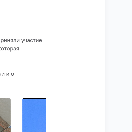
приняли участие
которая
и и о