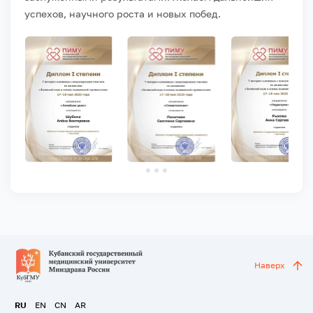
успехов, научного роста и новых побед.
Наверх
RU
EN
CN
AR