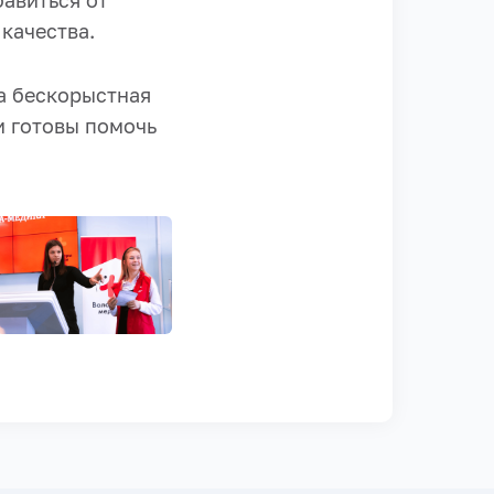
авиться от
 качества.
а бескорыстная
и готовы помочь