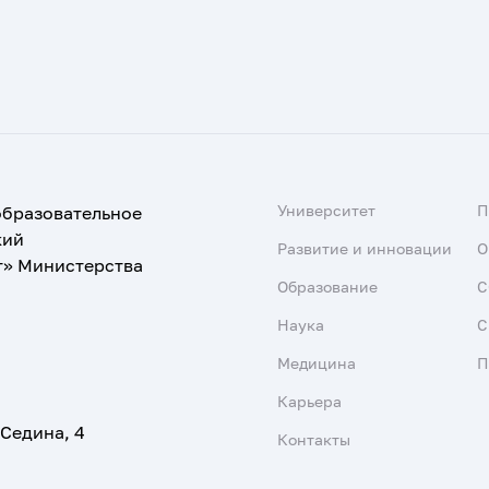
Университет
образовательное
кий
Развитие и инновации
О
т» Министерства
Образование
С
Наука
С
Медицина
П
Карьера
 Седина, 4
Контакты