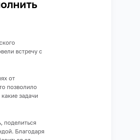
олнить
нского
вели встречу с
ях от
то позволило
 какие задачи
, поделиться
ндой. Благодаря