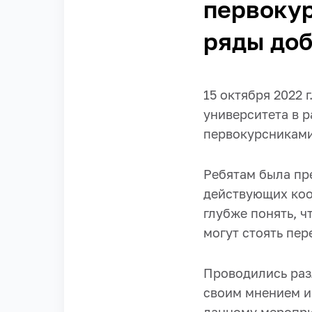
первоку
ряды до
15 октября 2022 
университета в 
первокурсниками
Ребятам была пр
действующих коо
глубже понять, ч
могут стоять пер
Проводились разл
своим мнением и 